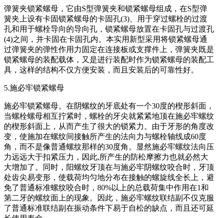
弹簧夹锁紧螺母，它由S型弹簧夹和锁紧螺母组成，在S型弹
簧夹上设有卡固锁紧螺母的卡固孔(3)、用于穿过螺栓的过渡
孔和用于螺栓导向的导向孔，锁紧螺母放置在卡固孔与过渡孔
(4)之间，并卡固在卡固孔内。本实用新型采用将锁紧螺母通
过弹簧夹的弹性作用力固定在连接板或支撑件上，弹簧夹既是
锁紧螺母的装配载体，又是进行装配时作为锁紧螺母的装配工
具，这样的结构不仅方便安装，而且安装后的可靠性好。
5.施必牢锁紧螺母
施必牢锁紧螺母。在阴螺纹的牙底处有一个30度的楔形斜面，
当螺栓螺母相互拧紧时，螺栓的牙尖就紧紧地顶在施必牢螺纹
的楔形斜面上，从而产生了很大的锁紧力。由于牙形的角度改
变，使施加在螺纹间接触所产生的法向力与螺栓轴线成60度
角，而不是像普通螺纹那样的30度角。显然施必牢螺纹法向压
力远远大于扣紧压力，因此,所产生的防松摩擦力也就必然大
大增加了。同时，阳螺纹牙顶在与施必牢阴螺纹咬合时，牙顶
处齿尖易变形，使载荷均匀地分布在接触的螺旋线全长上，避
免了普通标准螺纹咬合时，80%以上的总载荷集中作用在1和
第二牙的螺纹面上的现象。因此，施必牢螺纹联结副不仅克服
了普通标准联结副在振动条件下易于自松的缺点，而且还可延