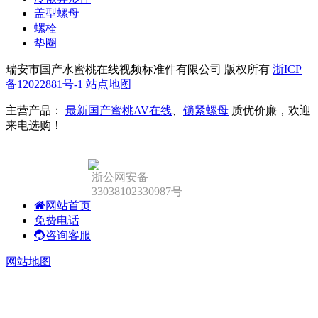
盖型螺母
螺栓
垫圈
瑞安市国产水蜜桃在线视频标准件有限公司 版权所有
浙ICP
备12022881号-1
站点地图
主营产品：
最新国产蜜桃AV在线
、
锁紧螺母
质优价廉，欢迎
来电选购！
浙公网安备
33038102330987号
网站首页
免费电话
咨询客服
网站地图