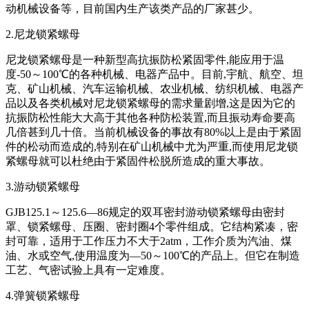
动机械设备等，目前国内生产该类产品的厂家甚少。
2.尼龙锁紧螺母
尼龙锁紧螺母是一种新型高抗振防松紧固零件,能应用于温
度-50～100℃的各种机械、电器产品中。目前,宇航、航空、坦
克、矿山机械、汽车运输机械、农业机械、纺织机械、电器产
品以及各类机械对尼龙锁紧螺母的需求量剧增,这是因为它的
抗振防松性能大大高于其他各种防松装置,而且振动寿命要高
几倍甚到几十倍。当前机械设备的事故有80%以上是由于紧固
件的松动而造成的,特别在矿山机械中尤为严重,而使用尼龙锁
紧螺母就可以杜绝由于紧固件松脱所造成的重大事故。
3.游动锁紧螺母
GJB125.1～125.6—86规定的双耳密封游动锁紧螺母由密封
罩、锁紧螺母、压圈、密封圈4个零件组成。它结构紧凑，密
封可靠，适用于工作压力不大于2atm，工作介质为汽油、煤
油、水或空气,使用温度为—50～100℃的产品上。但它在制造
工艺、气密试验上具有一定难度。
4.弹簧锁紧螺母