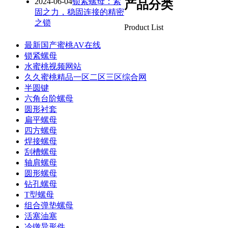
2024-06-04
锁紧螺母：紧
产品分类
固之力，稳固连接的精密
之锁
Product List
最新国产蜜桃AV在线
锁紧螺母
水蜜桃视频网站
久久蜜桃精品一区二区三区综合网
半圆键
六角台阶螺母
圆形衬套
扁平螺母
四方螺母
焊接螺母
刮槽螺母
轴肩螺母
圆形螺母
钻孔螺母
T型螺母
组合弹垫螺母
活塞油塞
冷镦异形件