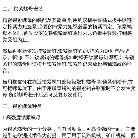
二、 锁紧螺母安装
精密锁紧螺母的装配及其简单,利用钩形扳手或插式扳手以额
定拧紧力矩旋紧,必要的拧紧力矩视必需的预紧而定。预紧螺
母本体时,首先应依次将锁紧螺钉通过内六角扳手轻轻拧到感
觉受阻为止。
然后再重新依次拧紧螺钉,锁紧螺钉的z大拧紧力矩见产品型
录。拆卸: 不带锁紧销的螺母拆卸时松开锁紧螺钉即可,带有锁
紧销的螺母即使松开锁紧螺钉,锁紧销仍未放松与轴螺纹的啮
合。
当用橡皮锤在靠近锁紧螺钉处轻轻敲打螺母,将锁紧销松开,方
可把螺母旋下。由于用磷青铜制的锁紧销在张紧时不会发生变
形,所以螺母松开后还可反复多次使用。
三、锁紧螺母种类
1.高强度锁紧螺母
为锁紧螺母的一个分类，具有强度高，可靠性强的一面。主要
是引进欧洲技术作为前提，用于用于筑路机械、矿山机械、振