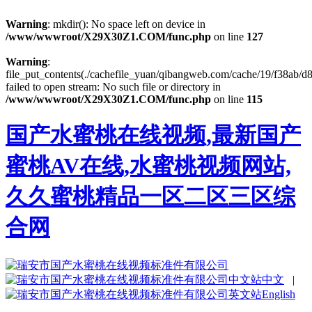
Warning
: mkdir(): No space left on device in
/www/wwwroot/X29X30Z1.COM/func.php
on line
127
Warning
:
file_put_contents(./cachefile_yuan/qibangweb.com/cache/19/f38ab/d8
failed to open stream: No such file or directory in
/www/wwwroot/X29X30Z1.COM/func.php
on line
115
国产水蜜桃在线视频,最新国产
蜜桃AV在线,水蜜桃视频网站,
久久蜜桃精品一区二区三区综
合网
中文
|
English